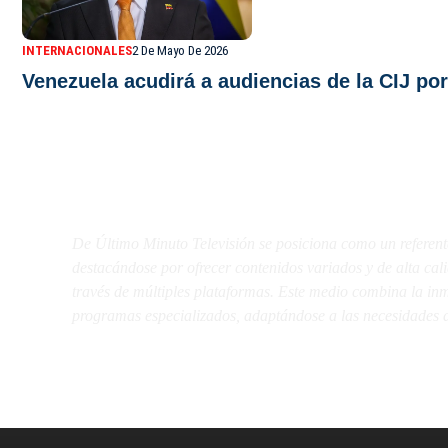
INTERNACIONALES
2 De Mayo De 2026
Venezuela acudirá a audiencias de la CIJ por
De Último Minuto TV
De Último Minuto Televisión se posiciona como un referent
destacándose por ofrecer contenidos variados y de alta ca
través de múltiples plataformas. Este medio combina la inme
programas especializados, adaptándose a las necesidades d