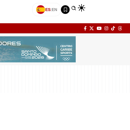
ES
|
EN