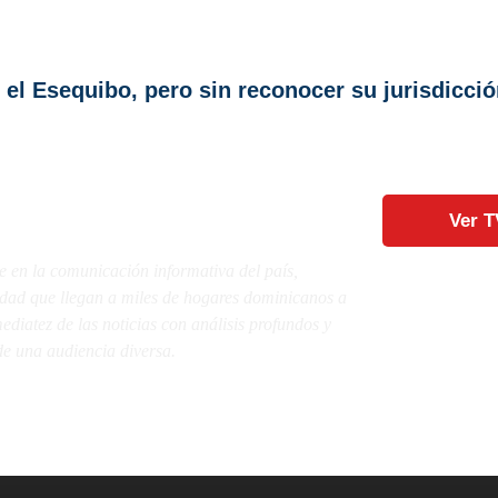
 el Esequibo, pero sin reconocer su jurisdicci
Ver T
e en la comunicación informativa del país,
lidad que llegan a miles de hogares dominicanos a
diatez de las noticias con análisis profundos y
e una audiencia diversa.