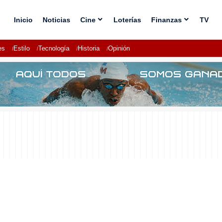
Inicio
Noticias
Cine
Loterías
Finanzas
TV
es
Estilo
Tecnología
Historia
Opinión