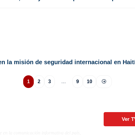
n la misión de seguridad internacional en Hait
1
2
3
…
9
10
Ver T
e en la comunicación informativa del país,