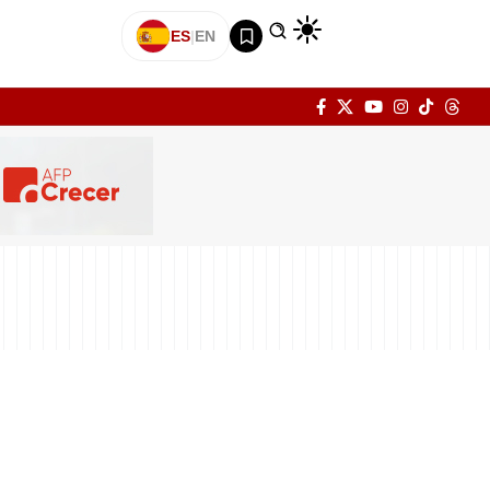
ES
|
EN