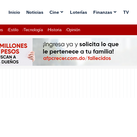
Inicio
Noticias
Cine
Loterías
Finanzas
TV
es
Estilo
Tecnología
Historia
Opinión