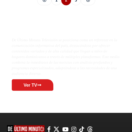
1
2
3
De Último Minuto TV
De Último Minuto Televisión se posiciona como un referente en la
comunicación informativa del país, destacándose por ofrecer
contenidos variados y de alta calidad que llegan a miles de
hogares dominicanos a través de múltiples plataformas. Este medio
combina la inmediatez de las noticias con análisis profundos y
programas especializados, adaptándose a las necesidades de una
audiencia diversa.
Ver TV