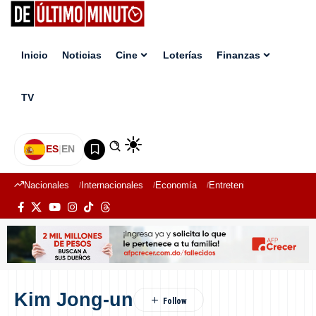
Inicio
Noticias
Cine
Loterías
Finanzas
TV
ES
|
EN
Nacionales
Internacionales
Economía
Entretenimiento
Deport
Kim Jong-un