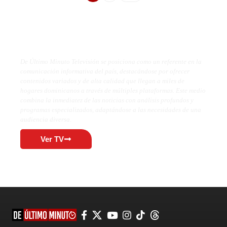
De Último Minuto TV
De Último Minuto Televisión se posiciona como un referente en la
comunicación informativa del país, destacándose por ofrecer
contenidos variados y de alta calidad que llegan a miles de
hogares dominicanos a través de múltiples plataformas. Este medio
combina la inmediatez de las noticias con análisis profundos y
programas especializados, adaptándose a las necesidades de una
audiencia diversa.
Ver TV