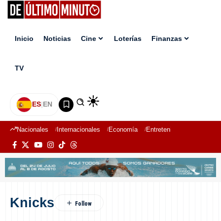
Inicio
Noticias
Cine
Loterías
Finanzas
TV
ES
|
EN
Nacionales
Internacionales
Economía
Entretenimiento
Deport
Knicks