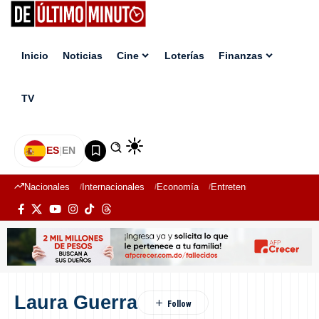
Inicio
Noticias
Cine
Loterías
Finanzas
TV
ES
|
EN
Nacionales
Internacionales
Economía
Entretenimiento
Deport
Laura Guerra