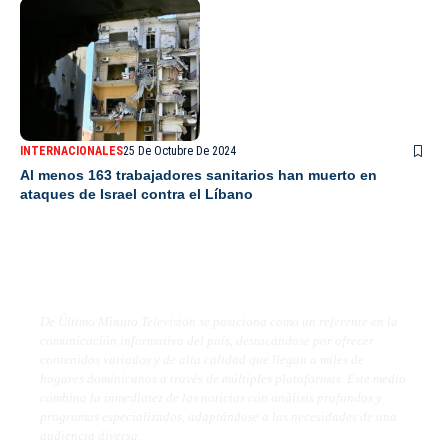
INTERNACIONALES
25 De Octubre De 2024
Al menos 163 trabajadores sanitarios han muerto en
ataques de Israel contra el Líbano
De Último Minuto TV
De Último Minuto Televisión se posiciona como un referente en la
comunicación informativa del país, destacándose por ofrecer
contenidos variados y de alta calidad que llegan a miles de
hogares dominicanos a través de múltiples plataformas. Este medio
combina la inmediatez de las noticias con análisis profundos y
programas especializados, adaptándose a las necesidades de una
audiencia diversa.