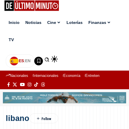
Inicio
Noticias
Cine
Loterías
Finanzas
TV
ES
|
EN
Nacionales
Internacionales
Economía
Entretenimiento
Deport
libano