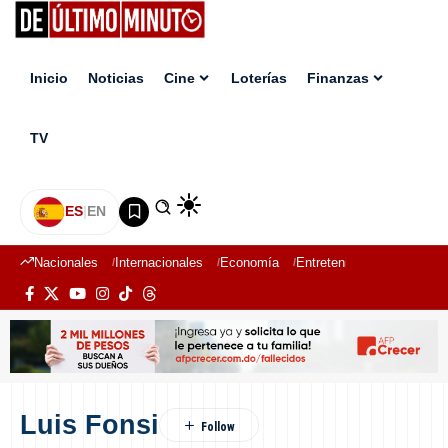
Inicio
Noticias
Cine
Loterías
Finanzas
TV
ES
|
EN
Nacionales
Internacionales
Economía
Entretenimiento
Deport
Luis Fonsi