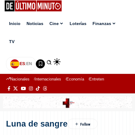
Inicio
Noticias
Cine
Loterías
Finanzas
TV
ES
|
EN
Nacionales
Internacionales
Economía
Entretenimiento
Deport
Luna de sangre