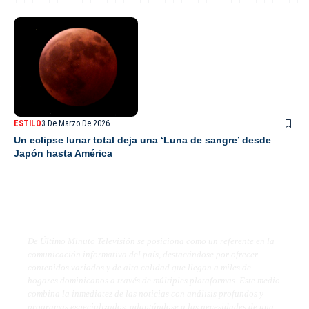
ESTILO
3 De Marzo De 2026
Un eclipse lunar total deja una ‘Luna de sangre’ desde
Japón hasta América
De Último Minuto TV
De Último Minuto Televisión se posiciona como un referente en la
comunicación informativa del país, destacándose por ofrecer
contenidos variados y de alta calidad que llegan a miles de
hogares dominicanos a través de múltiples plataformas. Este medio
combina la inmediatez de las noticias con análisis profundos y
programas especializados, adaptándose a las necesidades de una