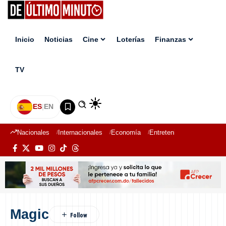
Inicio
Noticias
Cine
Loterías
Finanzas
TV
ES
|
EN
Nacionales
Internacionales
Economía
Entretenimiento
Deport
Magic