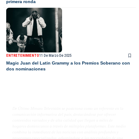
primera ronda
ENTRETENIMIENTO
11 De Marzo De 2025
Magic Juan del Latin Grammy a los Premios Soberano con
dos nominaciones
De Último Minuto TV
De Último Minuto Televisión se posiciona como un referente en la
comunicación informativa del país, destacándose por ofrecer
contenidos variados y de alta calidad que llegan a miles de
hogares dominicanos a través de múltiples plataformas. Este medio
combina la inmediatez de las noticias con análisis profundos y
programas especializados, adaptándose a las necesidades de una