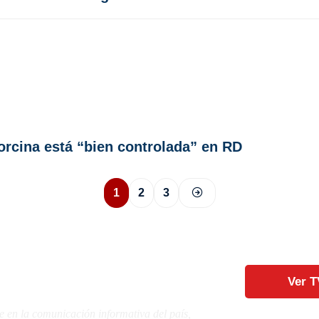
porcina está “bien controlada” en RD
1
2
3
Ver T
e en la comunicación informativa del país,