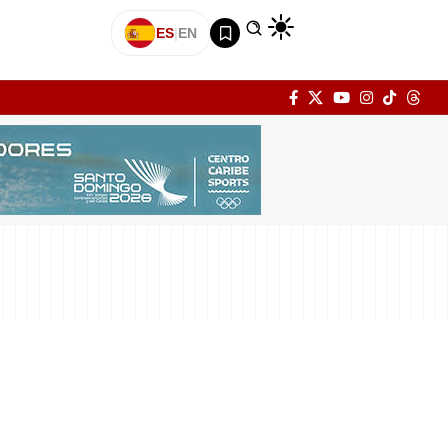
ES
|
EN