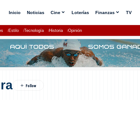
Inicio
Noticias
Cine
Loterías
Finanzas
TV
es
Estilo
Tecnología
Historia
Opinión
ura