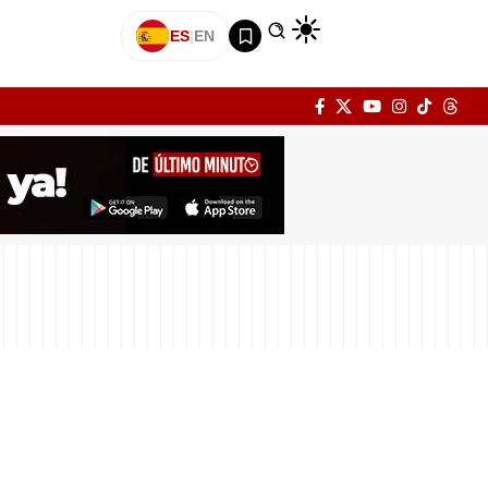
ES
|
EN