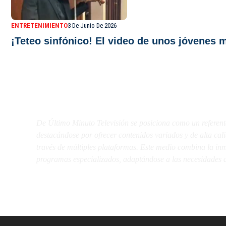
ENTRETENIMIENTO
3 De Junio De 2026
¡Teteo sinfónico! El video de unos jóvenes m
De Último Minuto TV
De Último Minuto Televisión se posiciona como un referent
destacándose por ofrecer contenidos variados y de alta ca
través de múltiples plataformas. Este medio combina la inme
programas especializados, adaptándose a las necesidades d