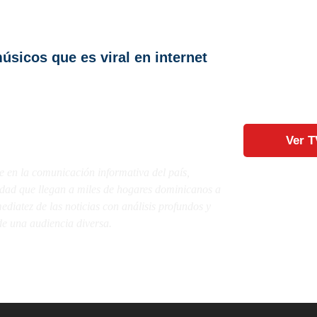
úsicos que es viral en internet
Ver T
e en la comunicación informativa del país,
lidad que llegan a miles de hogares dominicanos a
diatez de las noticias con análisis profundos y
e una audiencia diversa.