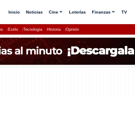
Inicio
Noticias
Cine
Loterías
Finanzas
TV
es
Estilo
Tecnología
Historia
Opinión