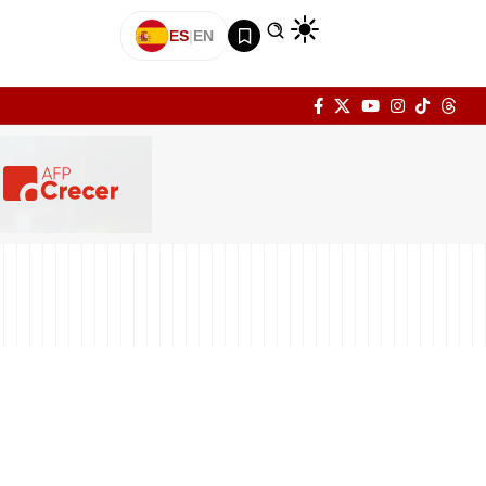
ES
|
EN