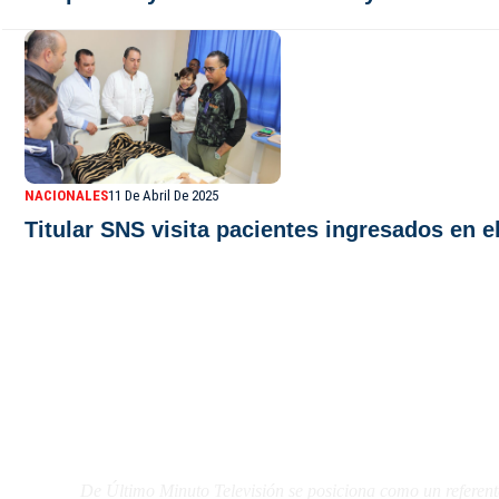
NACIONALES
11 De Abril De 2025
Titular SNS visita pacientes ingresados en e
De Último Minuto TV
De Último Minuto Televisión se posiciona como un referent