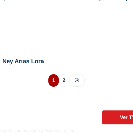
l Ney Arias Lora
1
2
Ver T
e en la comunicación informativa del país,