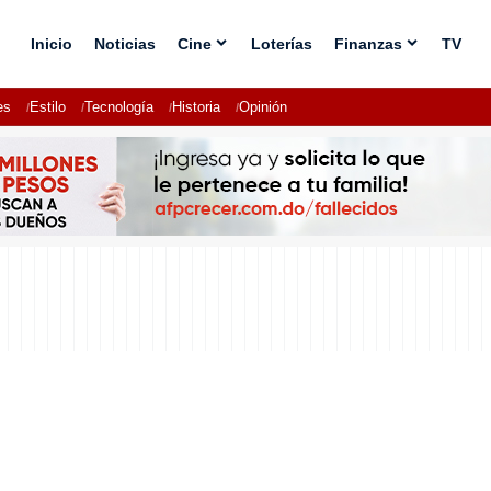
Inicio
Noticias
Cine
Loterías
Finanzas
TV
es
Estilo
Tecnología
Historia
Opinión