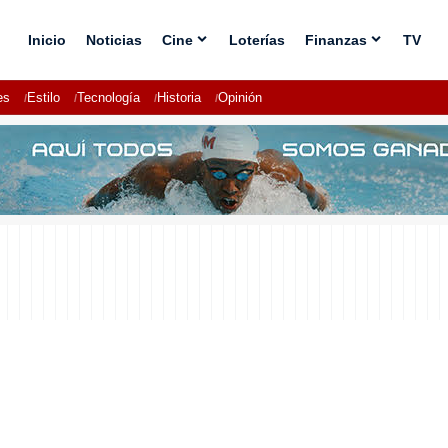
Inicio
Noticias
Cine
Loterías
Finanzas
TV
es
Estilo
Tecnología
Historia
Opinión