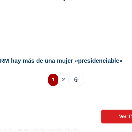
 PRM hay más de una mujer «presidenciable»
1
2
Ver T
e en la comunicación informativa del país,