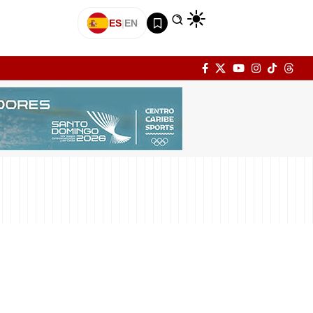
ES
|
EN