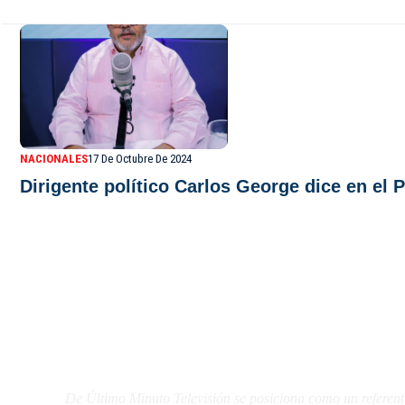
NACIONALES
17 De Octubre De 2024
Dirigente político Carlos George dice en el
De Último Minuto TV
De Último Minuto Televisión se posiciona como un referent