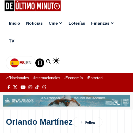
Inicio
Noticias
Cine
Loterías
Finanzas
TV
ES
|
EN
Nacionales
Internacionales
Economía
Entretenimiento
Deport
Orlando Martínez