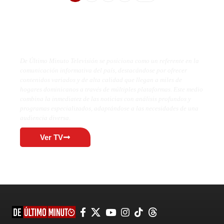
De Último Minuto TV
De Último Minuto Televisión se posiciona como un referente en la
comunicación informativa del país, destacándose por ofrecer
contenidos variados y de alta calidad que llegan a miles de
hogares dominicanos a través de múltiples plataformas. Este medio
combina la inmediatez de las noticias con análisis profundos y
programas especializados, adaptándose a las necesidades de una
audiencia diversa.
Ver TV