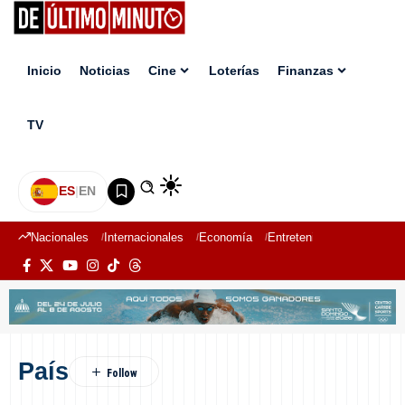
Inicio
Noticias
Cine
Loterías
Finanzas
TV
ES
|
EN
Nacionales
Internacionales
Economía
Entretenimiento
Deport
País