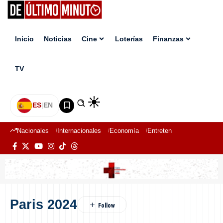
Inicio
Noticias
Cine
Loterías
Finanzas
TV
ES
|
EN
Nacionales
Internacionales
Economía
Entretenimiento
Deport
Paris 2024