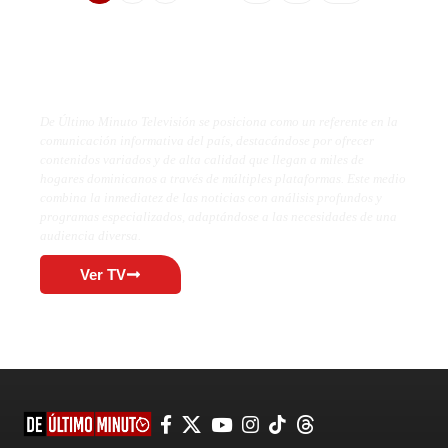
De Último Minuto TV
De Último Minuto Televisión se posiciona como un referente en la
comunicación informativa del país, destacándose por ofrecer
contenidos variados y de alta calidad que llegan a miles de
hogares dominicanos a través de múltiples plataformas. Este medio
combina la inmediatez de las noticias con análisis profundos y
programas especializados, adaptándose a las necesidades de una
audiencia diversa.
Ver TV