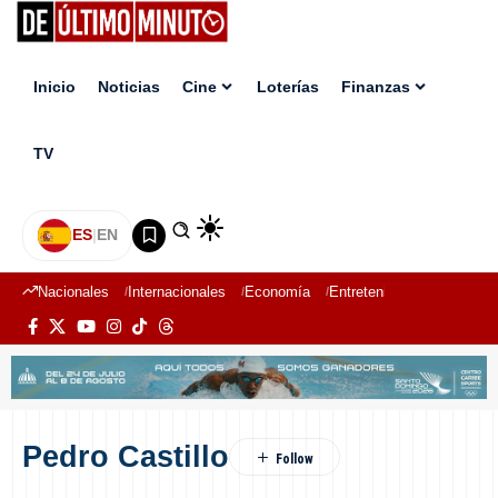
Inicio
Noticias
Cine
Loterías
Finanzas
TV
ES
|
EN
Nacionales
Internacionales
Economía
Entretenimiento
Deport
Pedro Castillo