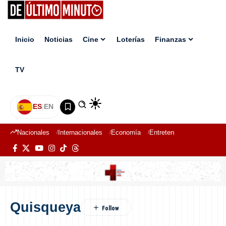
Inicio
Noticias
Cine
Loterías
Finanzas
TV
ES
|
EN
Nacionales
Internacionales
Economía
Entretenimiento
Deport
Quisqueya