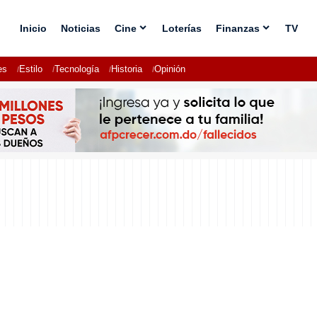
Inicio
Noticias
Cine
Loterías
Finanzas
TV
es
Estilo
Tecnología
Historia
Opinión