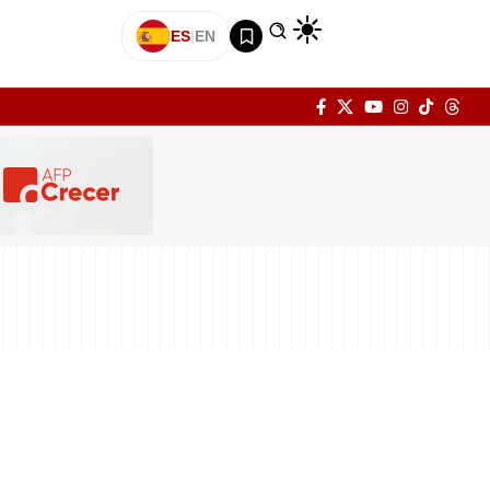
ES
|
EN