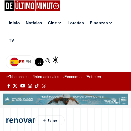
Inicio
Noticias
Cine
Loterías
Finanzas
TV
ES
|
EN
Nacionales
Internacionales
Economía
Entretenimiento
Deport
renovar