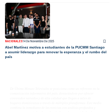
NACIONALES
14 De Noviembre De 2025
Abel Martínez motiva a estudiantes de la PUCMM Santiago
a asumir liderazgo para renovar la esperanza y el rumbo del
país
De Último Minuto TV
De Último Minuto Televisión se posiciona como un referente en la
comunicación informativa del país, destacándose por ofrecer
contenidos variados y de alta calidad que llegan a miles de
hogares dominicanos a través de múltiples plataformas. Este medio
combina la inmediatez de las noticias con análisis profundos y