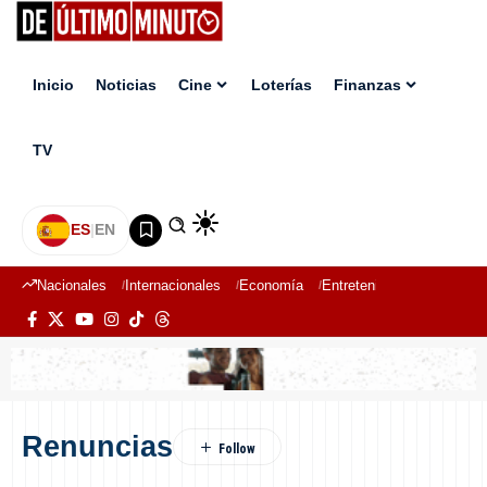
Inicio
Noticias
Cine
Loterías
Finanzas
TV
ES
|
EN
Nacionales
Internacionales
Economía
Entretenimiento
Deport
Renuncias