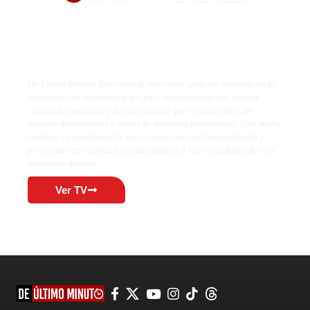
De Último Minuto TV
De Último Minuto Televisión se posiciona como un referente en la
comunicación informativa del país, destacándose por ofrecer
contenidos variados y de alta calidad que llegan a miles de
hogares dominicanos a través de múltiples plataformas. Este medio
combina la inmediatez de las noticias con análisis profundos y
programas especializados, adaptándose a las necesidades de una
audiencia diversa.
Ver TV