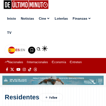
Inicio
Noticias
Cine
Loterías
Finanzas
TV
ES
|
EN
Nacionales
Internacionales
Economía
Entretenimiento
Deport
Residentes