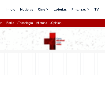
Inicio
Noticias
Cine
Loterías
Finanzas
TV
es
Estilo
Tecnología
Historia
Opinión