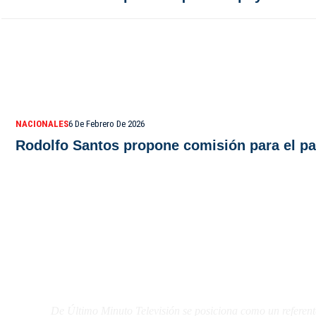
NACIONALES
6 De Febrero De 2026
Rodolfo Santos propone comisión para el pa
De Último Minuto TV
De Último Minuto Televisión se posiciona como un referent