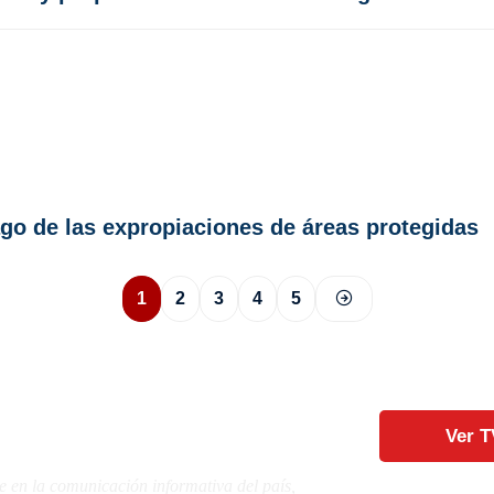
go de las expropiaciones de áreas protegidas
1
2
3
4
5
Ver T
e en la comunicación informativa del país,