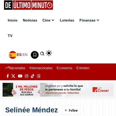
Inicio
Noticias
Cine
Loterías
Finanzas
TV
ES
|
EN
Nacionales
Internacionales
Economía
Entretenimiento
Deport
Selinée Méndez