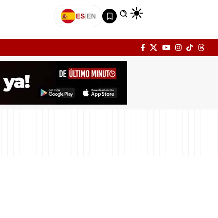
ES
|
EN