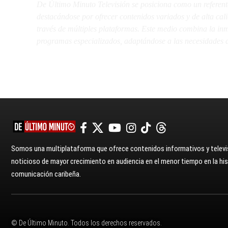
De Último Minuto Televisión se posiciona como un referent
destacándose por ofrecer contenidos variados y de alta ca
través de múltiples plataformas. Este medio combina la inme
programas especializados, adaptándose a las necesidades d
Somos una multiplataforma que ofrece contenidos informativos y televis
noticioso de mayor crecimiento en audiencia en el menor tiempo en la hist
comunicación caribeña.
© De Último Minuto. Todos los derechos reservados.