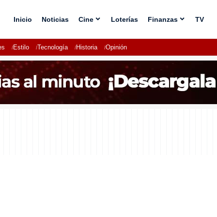
Inicio
Noticias
Cine
Loterías
Finanzas
TV
es
Estilo
Tecnología
Historia
Opinión