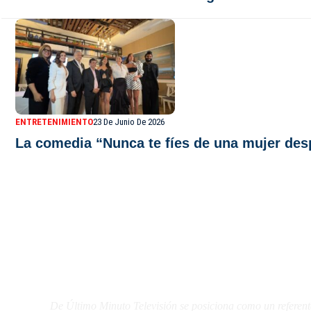
ENTRETENIMIENTO
23 De Junio De 2026
La comedia “Nunca te fíes de una mujer de
De Último Minuto TV
De Último Minuto Televisión se posiciona como un referent