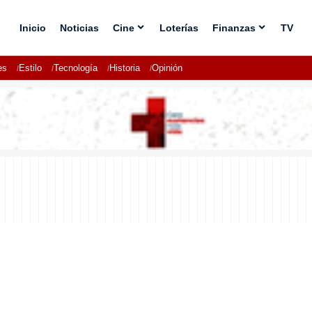
Inicio
Noticias
Cine
Loterías
Finanzas
TV
es
Estilo
Tecnología
Historia
Opinión