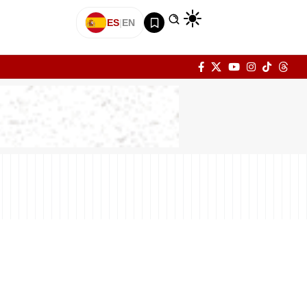
ES
|
EN