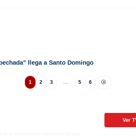
spechada” llega a Santo Domingo
1
2
3
…
5
6
Ver T
e en la comunicación informativa del país,