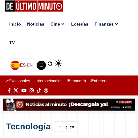
Inicio
Noticias
Cine
Loterías
Finanzas
TV
ES
|
EN
Nacionales
Internacionales
Economía
Entretenimiento
Deport
Tecnología