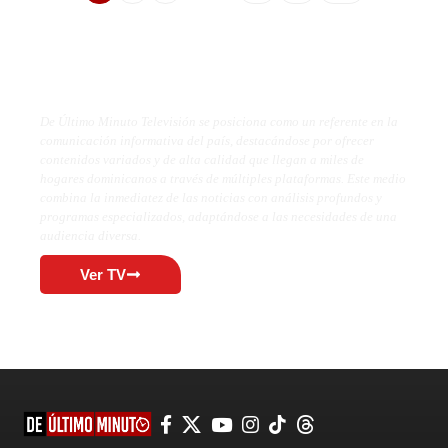
De Último Minuto TV
De Último Minuto Televisión se posiciona como un referente en la
comunicación informativa del país, destacándose por ofrecer
contenidos variados y de alta calidad que llegan a miles de
hogares dominicanos a través de múltiples plataformas. Este medio
combina la inmediatez de las noticias con análisis profundos y
programas especializados, adaptándose a las necesidades de una
audiencia diversa.
Ver TV