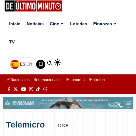
Inicio
Noticias
Cine
Loterías
Finanzas
TV
ES
|
EN
Nacionales
Internacionales
Economía
Entretenimiento
Deport
Telemicro