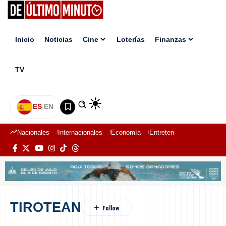
Inicio
Noticias
Cine
Loterías
Finanzas
TV
ES
|
EN
Nacionales
Internacionales
Economía
Entretenimiento
Deport
TIROTEAN