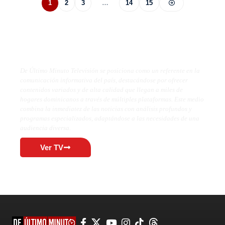
1
2
3
…
14
15
De Último Minuto TV
De Último Minuto Televisión se posiciona como un referente en la
comunicación informativa del país, destacándose por ofrecer
contenidos variados y de alta calidad que llegan a miles de
hogares dominicanos a través de múltiples plataformas. Este medio
combina la inmediatez de las noticias con análisis profundos y
programas especializados, adaptándose a las necesidades de una
audiencia diversa.
Ver TV