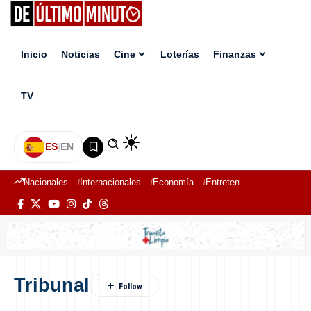
Inicio
Noticias
Cine
Loterías
Finanzas
TV
ES
|
EN
Nacionales
Internacionales
Economía
Entretenimiento
Deport
Tribunal