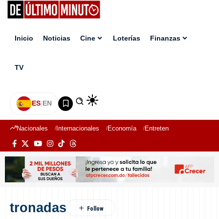
Inicio
Noticias
Cine
Loterías
Finanzas
TV
ES
|
EN
Nacionales
Internacionales
Economía
Entretenimiento
Deport
tronadas