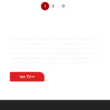
1
2
De Último Minuto TV
De Último Minuto Televisión se posiciona como un referente en la
comunicación informativa del país, destacándose por ofrecer
contenidos variados y de alta calidad que llegan a miles de
hogares dominicanos a través de múltiples plataformas. Este medio
combina la inmediatez de las noticias con análisis profundos y
programas especializados, adaptándose a las necesidades de una
audiencia diversa.
Ver TV