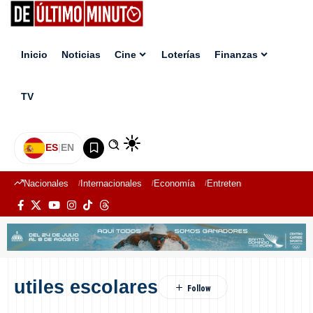
Inicio
Noticias
Cine
Loterías
Finanzas
TV
ES
|
EN
Nacionales
Internacionales
Economía
Entretenimiento
Deport
utiles escolares