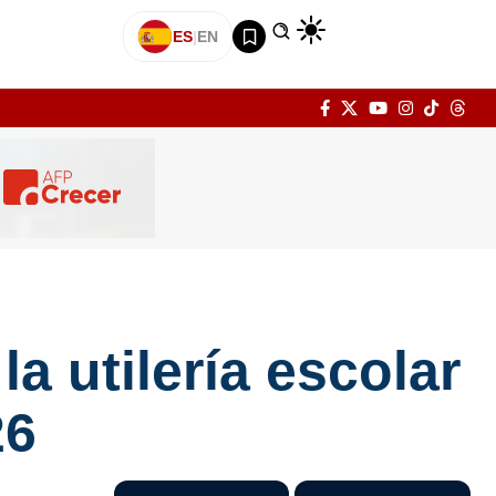
ES
|
EN
a utilería escolar
26