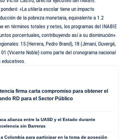
só Víctor Castro, director ejecutivo del INABIE.
 ponderó: «La utilería escolar tiene un impacto
ducción de la pobreza monetaria, equivalente a 1.2
ue en términos totales y netos, los programas del INABIE
untos porcentuales, contribuyendo así a su disminución».
gionales: 15 (Herrera, Pedro Brand), 18 (Jimaní, Duvergé,
y 01 (Vicente Noble) como parte del cronograma nacional
s educativos.
ncia firma carta compromiso para obtener el
lando RD para el Sector Público
ca alianza entre la UASD y el Estado durante
celencia sin Barreras
 a Colombia para participar en la toma de posesión