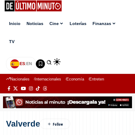
Inicio
Noticias
Cine
Loterías
Finanzas
TV
ES
|
EN
Nacionales
Internacionales
Economía
Entretenimiento
Deport
Valverde