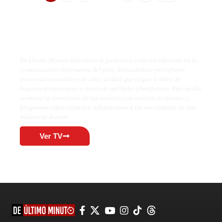
De Último Minuto TV
De Último Minuto Televisión se posiciona como un referente en la
comunicación informativa del país, destacándose por ofrecer
contenidos variados y de alta calidad que llegan a miles de
hogares dominicanos a través de múltiples plataformas. Este medio
combina la inmediatez de las noticias con análisis profundos y
programas especializados, adaptándose a las necesidades de una
audiencia diversa.
Ver TV