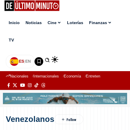
Inicio
Noticias
Cine
Loterías
Finanzas
TV
ES
|
EN
Nacionales
Internacionales
Economía
Entretenimiento
Deport
Venezolanos