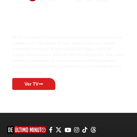
De Último Minuto TV
De Último Minuto Televisión se posiciona como un referente en la
comunicación informativa del país, destacándose por ofrecer
contenidos variados y de alta calidad que llegan a miles de
hogares dominicanos a través de múltiples plataformas. Este medio
combina la inmediatez de las noticias con análisis profundos y
programas especializados, adaptándose a las necesidades de una
audiencia diversa.
Ver TV