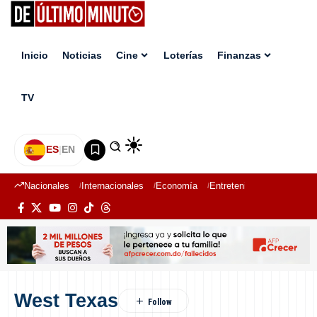
Inicio
Noticias
Cine
Loterías
Finanzas
TV
ES
|
EN
Nacionales
Internacionales
Economía
Entretenimiento
Deport
West Texas