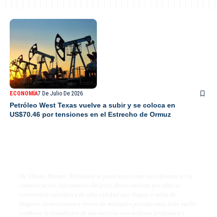
ECONOMÍA
7 De Julio De 2026
Petróleo West Texas vuelve a subir y se coloca en
US$70.46 por tensiones en el Estrecho de Ormuz
De Último Minuto TV
De Último Minuto Televisión se posiciona como un referente en la
comunicación informativa del país, destacándose por ofrecer
contenidos variados y de alta calidad que llegan a miles de
hogares dominicanos a través de múltiples plataformas. Este medio
combina la inmediatez de las noticias con análisis profundos y