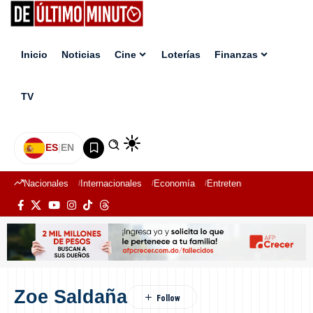
Inicio
Noticias
Cine
Loterías
Finanzas
TV
ES
|
EN
Nacionales
Internacionales
Economía
Entretenimiento
Deport
Zoe Saldaña