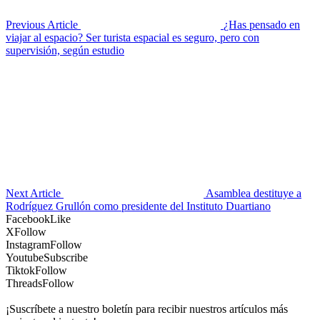
Previous Article
¿Has pensado en
viajar al espacio? Ser turista espacial es seguro, pero con
supervisión, según estudio
Next Article
Asamblea destituye a
Rodríguez Grullón como presidente del Instituto Duartiano
Facebook
Like
X
Follow
Instagram
Follow
Youtube
Subscribe
Tiktok
Follow
Threads
Follow
¡Suscríbete a nuestro boletín para recibir nuestros artículos más