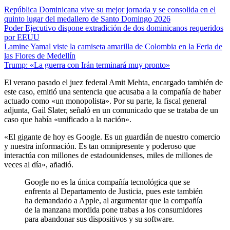
República Dominicana vive su mejor jornada y se consolida en el
quinto lugar del medallero de Santo Domingo 2026
Poder Ejecutivo dispone extradición de dos dominicanos requeridos
por EEUU
Lamine Yamal viste la camiseta amarilla de Colombia en la Feria de
las Flores de Medellín
Trump: «La guerra con Irán terminará muy pronto»
El verano pasado el juez federal Amit Mehta, encargado también de
este caso, emitió una sentencia que acusaba a la compañía de haber
actuado como «un monopolista». Por su parte, la fiscal general
adjunta, Gail Slater, señaló en un comunicado que se trataba de un
caso que había «unificado a la nación».
«El gigante de hoy es Google. Es un guardián de nuestro comercio
y nuestra información. Es tan omnipresente y poderoso que
interactúa con millones de estadounidenses, miles de millones de
veces al día», añadió.
Google no es la única compañía tecnológica que se
enfrenta al Departamento de Justicia, pues este también
ha demandado a Apple, al argumentar que la compañía
de la manzana mordida pone trabas a los consumidores
para abandonar sus dispositivos y su software.