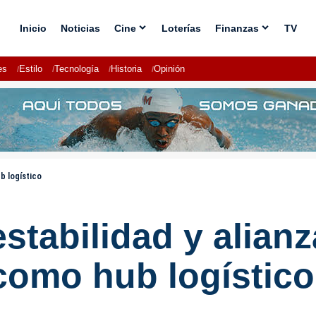
Inicio
Noticias
Cine
Loterías
Finanzas
TV
es
Estilo
Tecnología
Historia
Opinión
b logístico
estabilidad y alian
como hub logístico