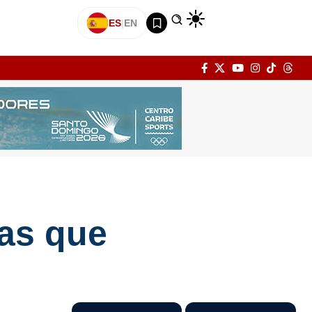
ES
|
EN
zas que