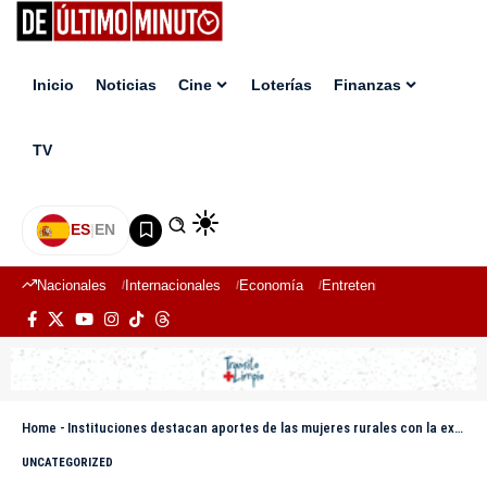
Inicio
Noticias
Cine
Loterías
Finanzas
TV
ES
|
EN
Nacionales
Internacionales
Economía
Entretenimiento
Deport
Home
-
Instituciones destacan aportes de las mujeres rurales con la exposición “Mujeres de la Tierra: Esencia de la Alimentación”
UNCATEGORIZED