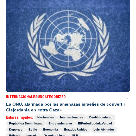
INTERNACIONALES
UNCATEGORIZED
La ONU, alarmada por las amenazas israelíes de convertir
Cisjordania en «otra Gaza»
Enlaces rápidos:
Nacionales
Internacionales
Deultimominuto
República Dominicana
Entretenimiento
ElPeriódicodelaVerdad
Deportes
Estilo
Economía
Estados Unidos
Luis Abinader
Béisbol
portada
Grandes Ligas
MLB