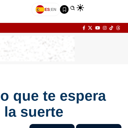
ES
|
EN
lo que te espera
 la suerte