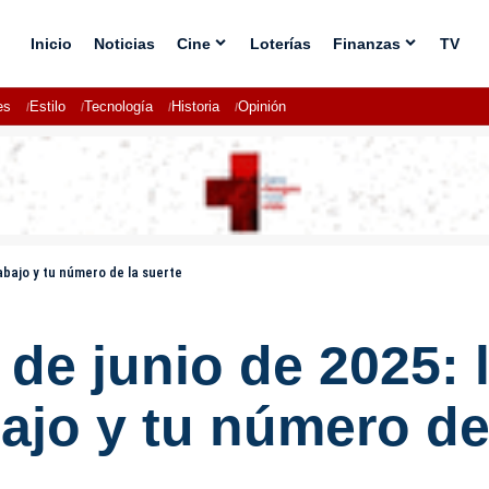
Inicio
Noticias
Cine
Loterías
Finanzas
TV
es
Estilo
Tecnología
Historia
Opinión
rabajo y tu número de la suerte
de junio de 2025: 
bajo y tu número de