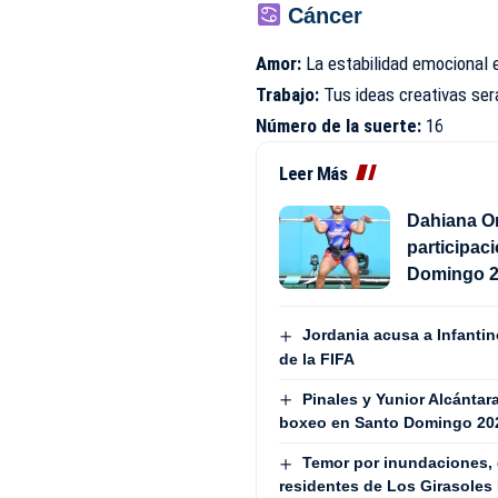
Cáncer
Amor:
La estabilidad emocional es
Trabajo:
Tus ideas creativas ser
Número de la suerte:
16
Leer Más
Dahiana Or
participac
Domingo 
Jordania acusa a Infantin
de la FIFA
Pinales y Yunior Alcántar
boxeo en Santo Domingo 20
Temor por inundaciones, 
residentes de Los Girasoles 