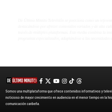
De Último Minuto TV
De Último Minuto Televisión se posiciona como un referent
destacándose por ofrecer contenidos variados y de alta ca
través de múltiples plataformas. Este medio combina la inme
programas especializados, adaptándose a las necesidades d
Somos una multiplataforma que ofrece contenidos informativos y televis
noticioso de mayor crecimiento en audiencia en el menor tiempo en la hist
comunicación caribeña.