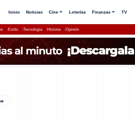
Inicio
Noticias
Cine
Loterías
Finanzas
TV
es
Estilo
Tecnología
Historia
Opinión