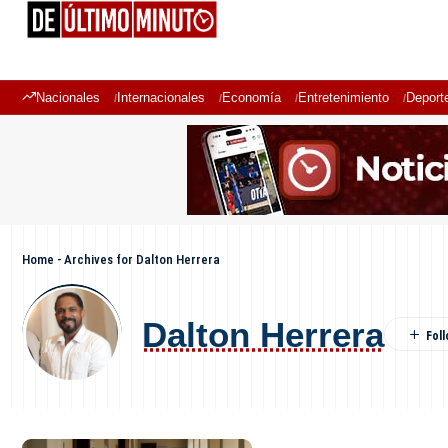
Nacionales
Internacionales
Economía
Entretenimiento
Deport
Home
-
Archives for Dalton Herrera
Dalton Herrera