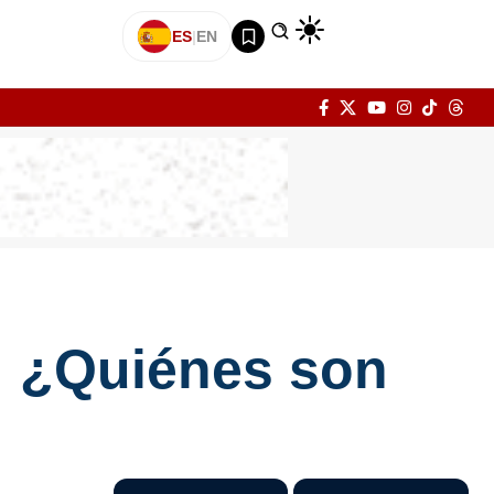
ES
|
EN
: ¿Quiénes son