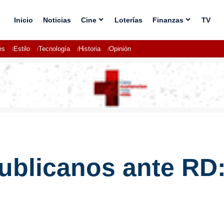
Inicio
Noticias
Cine
Loterías
Finanzas
TV
es
Estilo
Tecnología
Historia
Opinión
ublicanos ante RD