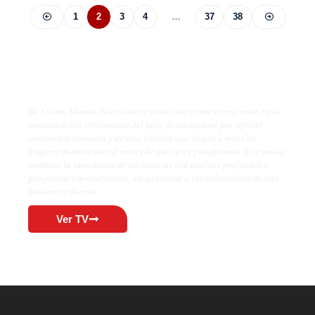
1
2
3
4
…
37
38
De Último Minuto TV
De Último Minuto Televisión se posiciona como un referente en la
comunicación informativa del país, destacándose por ofrecer
contenidos variados y de alta calidad que llegan a miles de
hogares dominicanos a través de múltiples plataformas. Este medio
combina la inmediatez de las noticias con análisis profundos y
programas especializados, adaptándose a las necesidades de una
audiencia diversa.
Ver TV