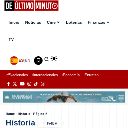
Inicio
Noticias
Cine
Loterías
Finanzas
TV
ES
|
EN
Nacionales
Internacionales
Economía
Entretenimiento
Deport
Home
-
Historia
-
Página 2
Historia