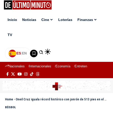
Inicio
Noticias
Cine
Loterías
Finanzas
TV
ES
|
EN
Nacionales
Internacionales
Economía
Entretenimiento
Deport
Home
-
Oneil Cruz iguala récord histórico con jonrón de 513 pies en el Derby 2025
BÉISBOL