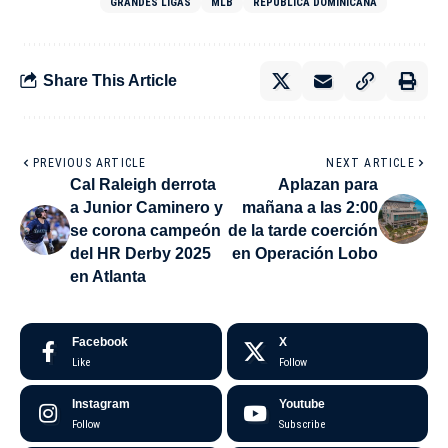
GRANDES LIGAS
MLB
REPÚBLICA DOMINICANA
Share This Article
PREVIOUS ARTICLE
NEXT ARTICLE
Cal Raleigh derrota
Aplazan para
a Junior Caminero y
mañana a las 2:00
se corona campeón
de la tarde coerción
del HR Derby 2025
en Operación Lobo
en Atlanta
Facebook
X
Like
Follow
Instagram
Youtube
Follow
Subscribe