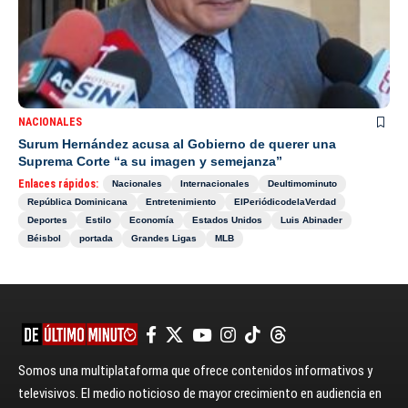
NACIONALES
Surum Hernández acusa al Gobierno de querer una
Suprema Corte “a su imagen y semejanza”
Enlaces rápidos:
Nacionales
Internacionales
Deultimominuto
República Dominicana
Entretenimiento
ElPeriódicodelaVerdad
Deportes
Estilo
Economía
Estados Unidos
Luis Abinader
Béisbol
portada
Grandes Ligas
MLB
Somos una multiplataforma que ofrece contenidos informativos y
televisivos. El medio noticioso de mayor crecimiento en audiencia en