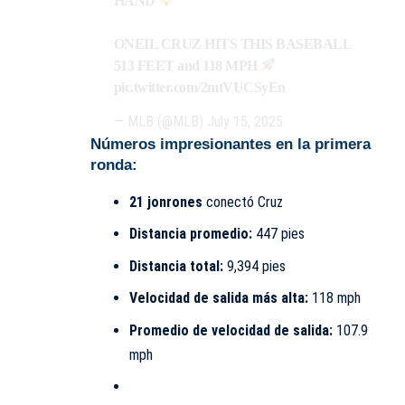
HAND
ONEIL CRUZ HITS THIS BASEBALL
513 FEET and 118 MPH
pic.twitter.com/2mtVUCSyEn
— MLB (@MLB)
July 15, 2025
Números impresionantes en la primera
ronda:
21 jonrones
conectó Cruz
Distancia promedio:
447 pies
Distancia total:
9,394 pies
Velocidad de salida más alta:
118 mph
Promedio de velocidad de salida:
107.9
mph