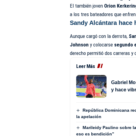
El también joven
Orion Kerkerin
a los tres bateadores que enfren
Sandy Alcántara hace h
Aunque cargó con la derrota,
San
Johnson
y colocarse
segundo en
derecho permitió dos carreras y c
Leer Más
Gabriel Mo
y hace vib
República Dominicana recu
la apelación
Marileidy Paulino sobre l
eso es bendición”