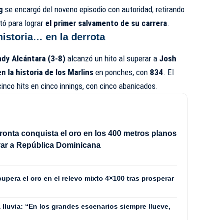
g
se encargó del noveno episodio con autoridad, retirando
tó para lograr
el primer salvamento de su carrera
.
istoria… en la derrota
dy Alcántara (3-8)
alcanzó un hito al superar a
Josh
 la historia de los Marlins
en ponches, con
834
. El
inco hits en cinco innings, con cinco abanicados.
ronta conquista el oro en los 400 metros planos
rar a República Dominicana
pera el oro en el relevo mixto 4×100 tras prosperar
a lluvia: “En los grandes escenarios siempre llueve,