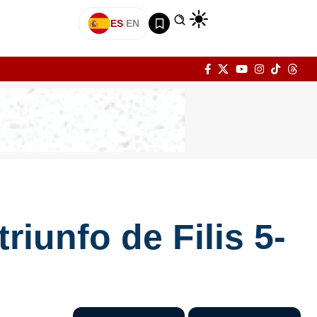
ES
|
EN
riunfo de Filis 5-