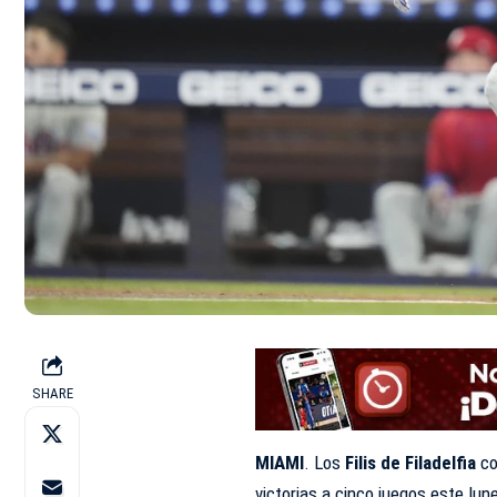
SHARE
MIAMI
. Los
Filis de Filadelfia
co
victorias a cinco juegos este lun