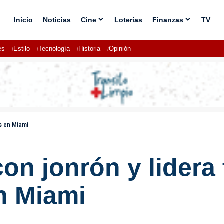
Inicio
Noticias
Cine
Loterías
Finanzas
TV
es
Estilo
Tecnología
Historia
Opinión
ns en Miami
on jonrón y lidera t
n Miami