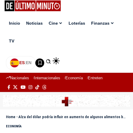
Inicio
Noticias
Cine
Loterías
Finanzas
TV
ES
|
EN
Nacionales
Internacionales
Economía
Entretenimiento
Deport
Home
-
Alza del dólar podría influir en aumento de algunos alimentos básicos
ECONOMÍA