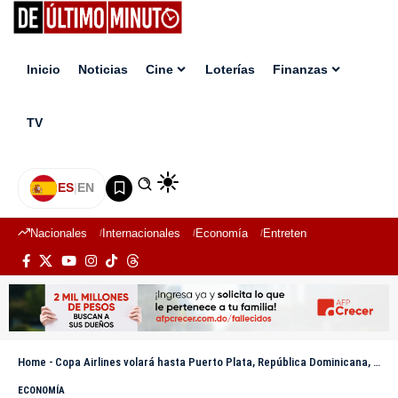
Inicio
Noticias
Cine
Loterías
Finanzas
TV
ES
|
EN
Nacionales
Internacionales
Economía
Entretenimiento
Deport
Home
-
Copa Airlines volará hasta Puerto Plata, República Dominicana, a partir de enero
ECONOMÍA