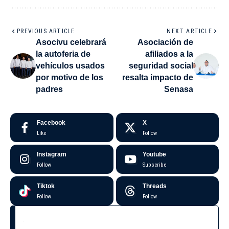
PREVIOUS ARTICLE
NEXT ARTICLE
Asocivu celebrará
Asociación de
la autoferia de
afiliados a la
vehículos usados
seguridad social
por motivo de los
resalta impacto de
padres
Senasa
Facebook
X
Like
Follow
Instagram
Youtube
Follow
Subscribe
Tiktok
Threads
Follow
Follow