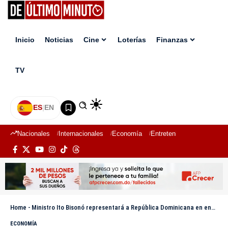
Inicio
Noticias
Cine
Loterías
Finanzas
TV
ES
|
EN
Nacionales
Internacionales
Economía
Entretenimiento
Deport
Home
-
Ministro Ito Bisonó representará a República Dominicana en encuentro global sobre mipymes en Sudáfrica
ECONOMÍA