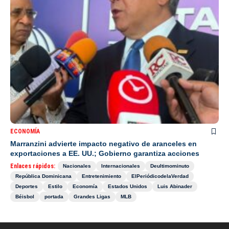
ECONOMÍA
Marranzini advierte impacto negativo de aranceles en
exportaciones a EE. UU.; Gobierno garantiza acciones
Enlaces rápidos:
Nacionales
Internacionales
Deultimominuto
República Dominicana
Entretenimiento
ElPeriódicodelaVerdad
Deportes
Estilo
Economía
Estados Unidos
Luis Abinader
Béisbol
portada
Grandes Ligas
MLB