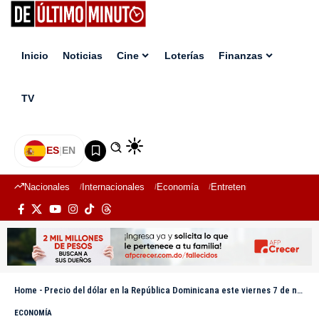
Inicio
Noticias
Cine
Loterías
Finanzas
TV
ES
|
EN
Nacionales
Internacionales
Economía
Entretenimiento
Deport
Home
-
Precio del dólar en la República Dominicana este viernes 7 de noviembre de 2025
ECONOMÍA