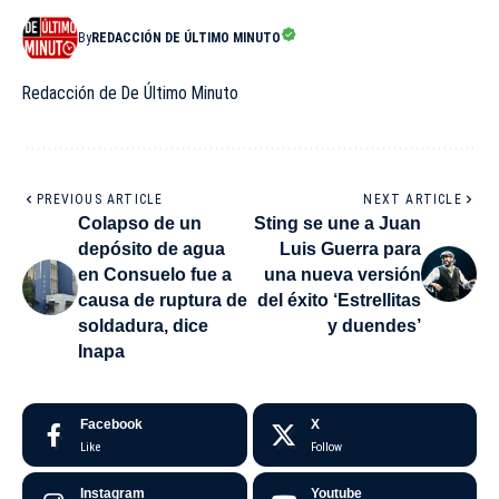
By
REDACCIÓN DE ÚLTIMO MINUTO
Redacción de De Último Minuto
PREVIOUS ARTICLE
NEXT ARTICLE
Colapso de un
Sting se une a Juan
depósito de agua
Luis Guerra para
en Consuelo fue a
una nueva versión
causa de ruptura de
del éxito ‘Estrellitas
soldadura, dice
y duendes’
Inapa
Facebook
X
Like
Follow
Instagram
Youtube