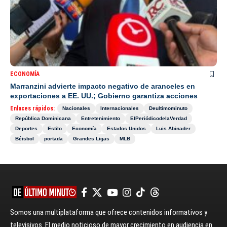
ECONOMÍA
Marranzini advierte impacto negativo de aranceles en
exportaciones a EE. UU.; Gobierno garantiza acciones
Enlaces rápidos:
Nacionales
Internacionales
Deultimominuto
República Dominicana
Entretenimiento
ElPeriódicodelaVerdad
Deportes
Estilo
Economía
Estados Unidos
Luis Abinader
Béisbol
portada
Grandes Ligas
MLB
Somos una multiplataforma que ofrece contenidos informativos y
televisivos. El medio noticioso de mayor crecimiento en audiencia en